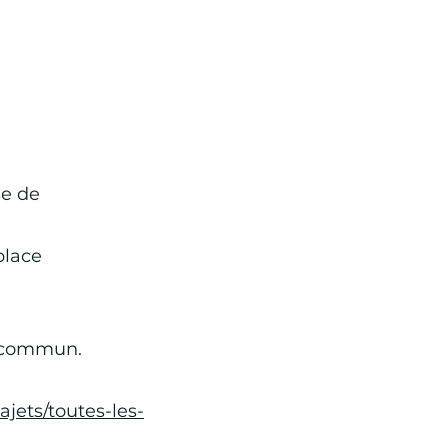
se de
place
en commun.
rajets/toutes-les-