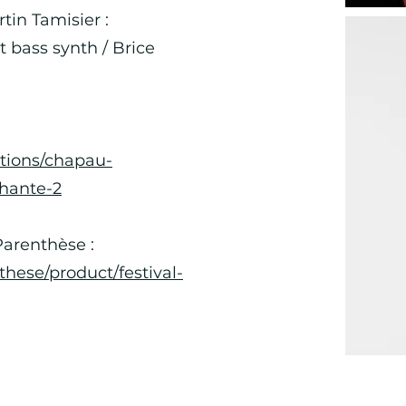
rtin Tamisier :
t bass synth / Brice
ations/chapau-
chante-2
Parenthèse :
nthese/product/festival-