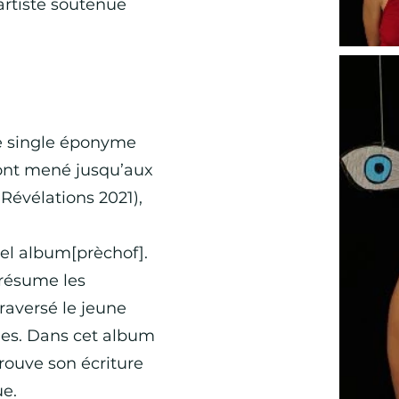
artiste soutenue
le single éponyme
’ont mené jusqu’aux
Révélations 2021),
el album[prèchof].
 résume les
traversé le jeune
ées. Dans cet album
trouve son écriture
ue.